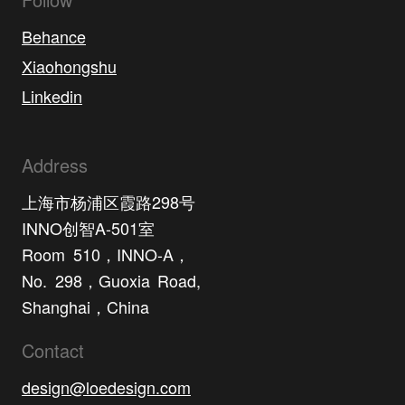
Behance
Xiaohongshu
Linkedin
Address
上海市杨浦区霞路298号
INNO创智A-501室
Room 510，INNO-A，
No. 298，Guoxia Road,
Shanghai，China
Contact
design@loedesign.com